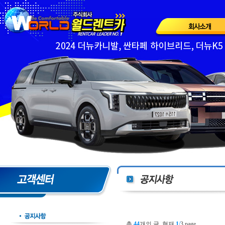
총
44
개의 글, 현재
1
/
3 page