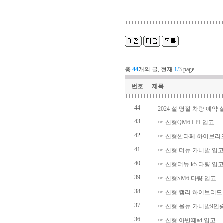
총
44
개의 글, 현재
1
/
3 page
번호
제목
44
2024 설 명절 차량 예약 
43
☞.신형QM6 LPI 입고
42
☞.신형싼타페 하이브리
41
☞.신형 더뉴 카니발 입
40
☞.신형더뉴 k5 다량 입
39
☞.신형SM6 다량 입고
38
☞.신형 캠리 하이브리드
37
☞.신형 올뉴 카니발9인
36
☞.신형 아반떼ad 입고