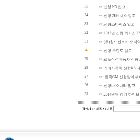
35
☞.신형 K3 입고
34
☞.신형 제네시스 입고
33
☞.신형스타렉스 입고
32
☞.1015년 신형 렉서스 E
31
☞.(주)월드렌트카 오리
☞.신형 쏘렌토 입고
29
☞.르노삼성자동차 신형S
28
☞.기아자동차 신형K5.
27
☞. 한국GM 신형말리부
26
☞.신형LF소나타 입고
25
☞.2014년형 캠리 하이