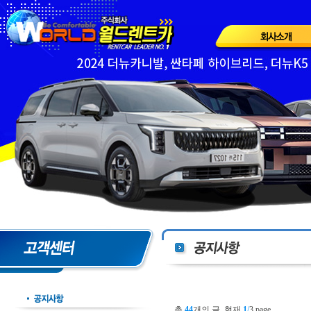
총
44
개의 글, 현재
1
/
3 page