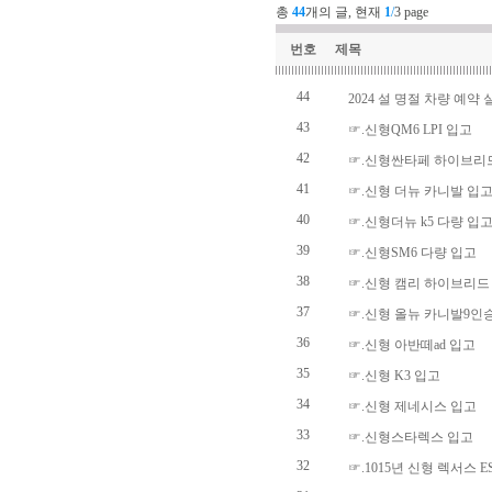
총
44
개의 글, 현재
1
/
3 page
번호
제목
44
2024 설 명절 차량 예약 
43
☞.신형QM6 LPI 입고
42
☞.신형싼타페 하이브리
41
☞.신형 더뉴 카니발 입
40
☞.신형더뉴 k5 다량 입
39
☞.신형SM6 다량 입고
38
☞.신형 캠리 하이브리드
37
☞.신형 올뉴 카니발9인
36
☞.신형 아반떼ad 입고
35
☞.신형 K3 입고
34
☞.신형 제네시스 입고
33
☞.신형스타렉스 입고
32
☞.1015년 신형 렉서스 E