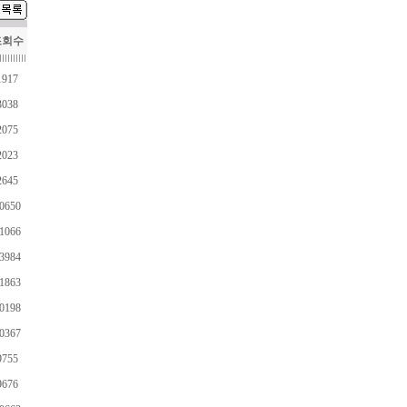
조회수
1917
3038
2075
2023
2645
0650
1066
3984
1863
0198
0367
9755
9676