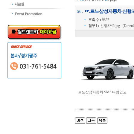
☞.르노삼성자동차 신형S
56.
•
조회수 :
9857
•
첨부1 :
신형SM5.jpg
(Download
르노삼성자동차 SM5 다량입고