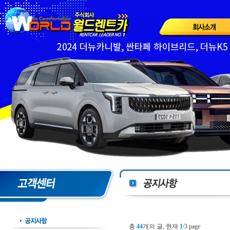
총
44
개의 글, 현재
1
/
3 page