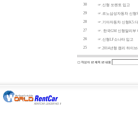
30
☞.신형 쏘렌토 입고
29
☞.르노삼성자동차 신형S
28
☞.기아자동차 신형K5.
27
☞. 한국GM 신형말리부
26
☞.신형LF소나타 입고
25
☞.2014년형 캠리 하이