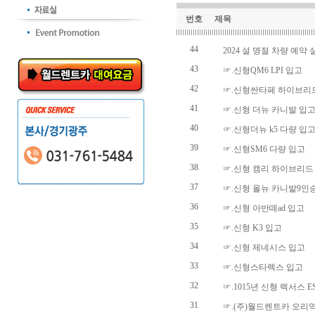
번호
제목
44
2024 설 명절 차량 예약 
43
☞.신형QM6 LPI 입고
42
☞.신형싼타페 하이브리
41
☞.신형 더뉴 카니발 입
40
☞.신형더뉴 k5 다량 입
39
☞.신형SM6 다량 입고
38
☞.신형 캠리 하이브리드
37
☞.신형 올뉴 카니발9인
36
☞.신형 아반떼ad 입고
35
☞.신형 K3 입고
34
☞.신형 제네시스 입고
33
☞.신형스타렉스 입고
32
☞.1015년 신형 렉서스 E
31
☞.(주)월드렌트카 오리