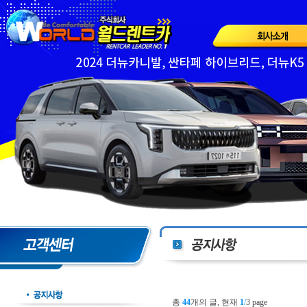
총
44
개의 글, 현재
1
/
3 page