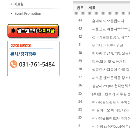
번호
제목
44
홈페이지 오픈합니다.
43
서울근교 여행지*****
42
전국가볼만한곳 안내***
41
우리나라 100대 명산
40
전차량 항균 탈취및살균
39
항균.탈취 및 살균처리
38
성공한 사람들이 한결 같
37
새로운 렌트문화를 창조
36
성남시 car pos 협력업체
35
(주)월드렌트카 사무실 
34
☞.(주)월드렌트카 주차
33
☞.썬바이오 메디칼사와
32
☞.(주)월드렌트카 주차
31
☞.신형 (BMW520d/에쿠