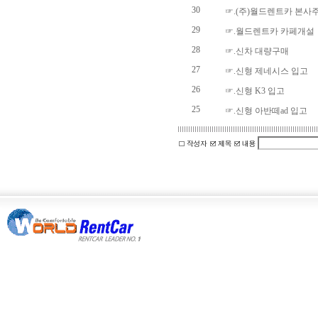
30
☞.(주)월드렌트카 본사
29
☞.월드렌트카 카페개설
28
☞.신차 대량구매
27
☞.신형 제네시스 입고
26
☞.신형 K3 입고
25
☞.신형 아반떼ad 입고